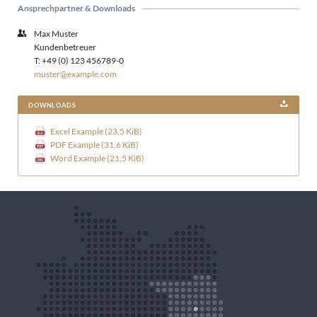
Ansprechpartner & Downloads
Max Muster
Kundenbetreuer
T: +49 (0) 123 456789-0
muster@example.com
DOWNLOADS
Excel Example
(23,5 KiB)
PDF Example
(31,6 KiB)
Word Example
(21,5 KiB)