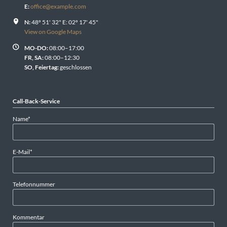
E:
office@example.com
N:
48º 51' 32" E: 02º 17' 45"
View on Google Maps
MO-DO:
08:00–17:00
FR, SA:
08:00–12:30
SO, Feiertag:
geschlossen
Call-Back-Service
Pflichtfeld
Name
*
Pflichtfeld
E-Mail
*
Telefonnummer
Kommentar