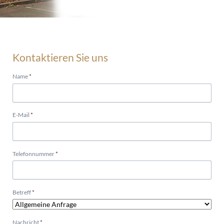
Kontaktieren Sie uns
Pflichtfeld
Name
*
Pflichtfeld
E-Mail
*
Pflichtfeld
Telefonnummer
*
Pflichtfeld
Betreff
*
Pflichtfeld
Nachricht
*