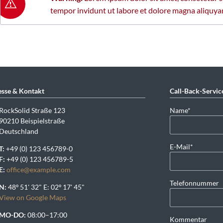
tempor invidunt ut labore et dolore magna aliquy
sse & Kontakt
Call-Back-Servic
Pflichtfeld
RockSolid Straße 123
Name
*
90210 Beispielstraße
Deutschland
Pflichtfeld
E-Mail
*
T:
+49 (0) 123 456789-0
F:
+49 (0) 123 456789-5
E:
office@example.com
Telefonnummer
N:
48º 51' 32" E: 02º 17' 45"
View on Google Maps
MO-DO:
08:00–17:00
Kommentar