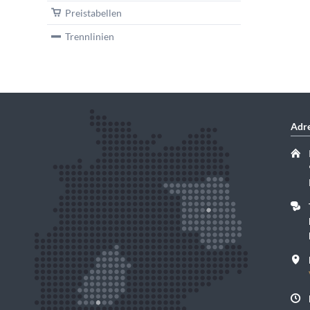
Preistabellen
Trennlinien
Adre