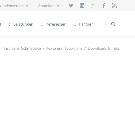
Kundenservice
Anmelden
vigation
Navigation
erspringen
überspringen
t
Leistungen
Referenzen
Partner
Tischlerei Schmedeke
Texte und Typografie
Downloads & Infos