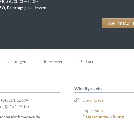
FR, SA:
08:00–12:30
SO, Feiertag:
geschlossen
KONTAKTAUFN
Leistungen
Referenzen
Partner
Wichtige Links
9 (0)5151 12694
Downloads
9 (0)5151 14879
Impressum
schlereischmedeke.de
Datenschutzerklärung