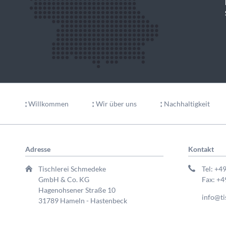
Navigation
überspringen
Willkommen
Wir über uns
Nachhaltigkeit
Adresse
Kontakt
Tischlerei Schmedeke
Tel: +4
GmbH & Co. KG
Fax: +4
Hagenohsener Straße 10
info@ti
31789 Hameln - Hastenbeck