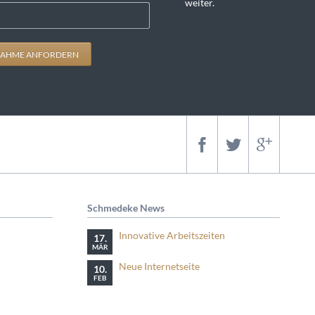
weiter.
AHME ANFORDERN
Schmedeke News
Innovative Arbeitszeiten
17.
MÄR
Neue Internetseite
10.
FEB